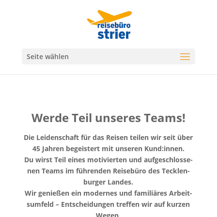
Seite wählen
Werde Teil unseres Teams!
Die Lei­den­schaft für das Reisen teilen wir seit über
45 Jahren begeis­tert mit unseren Kund:innen.
Du wirst Teil eines motivierten und aufgeschlosse­
nen Teams im führen­den Reise­büro des Teck­len­
burg­er Lan­des.
Wir genießen ein mod­ernes und famil­iäres Arbeit­
sum­feld – Entschei­dun­gen tre­f­fen wir auf kurzen
Wegen.