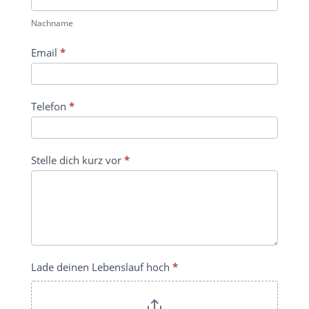
Nach­name
Email
*
Tele­fon
*
Stelle dich kurz vor
*
Lade deinen Lebenslauf hoch
*