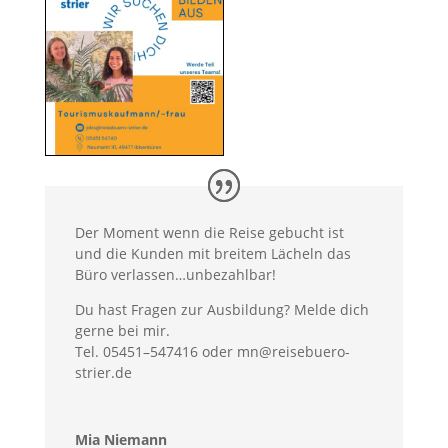
Der Moment wenn die Reise gebucht ist
und die Kun­den mit bre­it­em Lächeln das
Büro verlassen…unbezahlbar!
Du hast Fra­gen zur Aus­bil­dung? Melde dich
gerne bei mir.
Tel. 05451–547416 oder mn@reisebuero-
strier.de
Mia Nie­mann