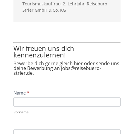
Touris­muskauf­frau, 2. Lehr­jahr
,
Reise­büro
Stri­er GmbH & Co. KG
Wir freuen uns dich
kennenzulernen!
Bewerbe dich gerne gleich hier oder sende uns
deine Bewerbung an jobs@reisebuero-
strier.de.
Wir
Name
*
freuen
uns
Vor­name
dich
kennenzulernen!