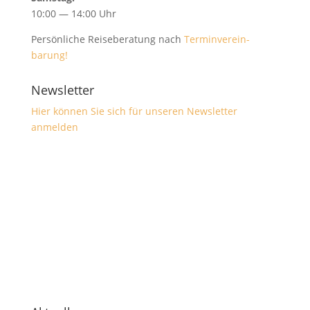
10:00 — 14:00 Uhr
Per­sön­liche Reise­ber­atung nach
Ter­min­vere­in­
barung!
Newsletter
Hier kön­nen Sie sich für unseren Newslet­ter
anmelden