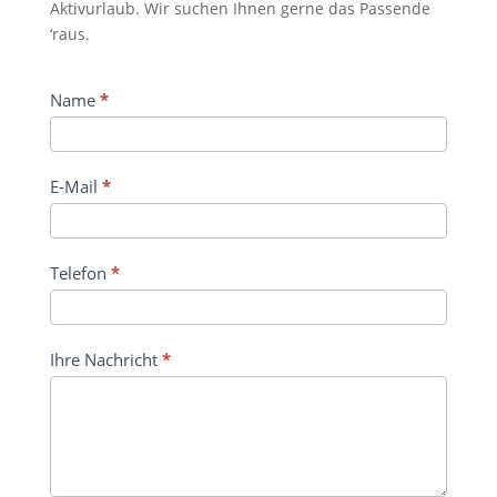
Aktivurlaub. Wir suchen Ihnen gerne das Passende
‘raus.
Ihr
Name
*
per­
sön­
lich­
E‑Mail
*
es
Angebot
Tele­fon
*
Ihre Nachricht
*