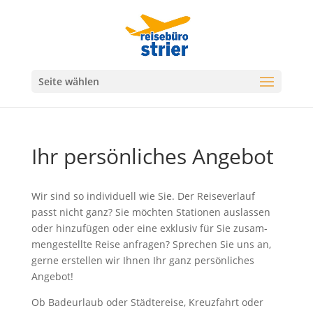
Seite wählen
Ihr persönliches Angebot
Wir sind so indi­vidu­ell wie Sie. Der Rei­sev­er­lauf
passt nicht ganz? Sie möcht­en Sta­tio­nen aus­lassen
oder hinzufü­gen oder eine exk­lu­siv für Sie zusam­
mengestellte Reise anfra­gen? Sprechen Sie uns an,
gerne erstellen wir Ihnen Ihr ganz per­sön­lich­es
Angebot!
Ob Badeurlaub oder Städtereise, Kreuz­fahrt oder