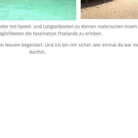
oder mit Speed- und Long­tail­booten zu kleinen malerischen Inseln 
glichkeit­en die Fasz­i­na­tion Thai­lands zu erleben.
on Neuem begeis­tert. Und ich bin mir sich­er, wer ein­mal da war 
dorthin.