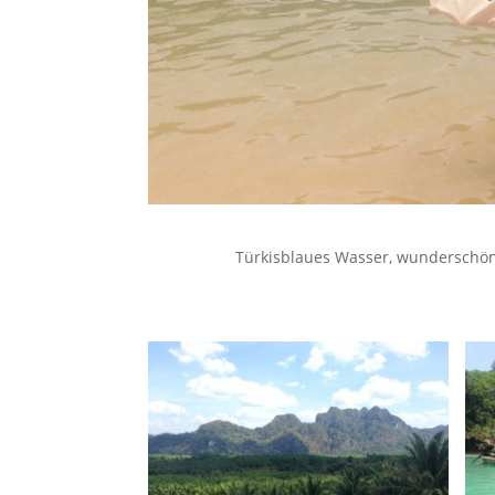
Türk­is­blaues Wass­er, wun­der­sch