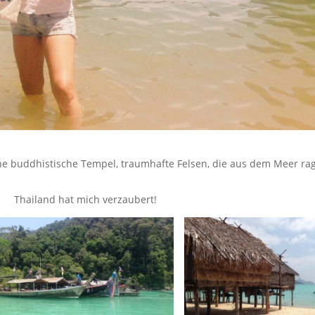
öne bud­dhis­tis­che Tem­pel, traumhafte Felsen, die aus dem Meer r
Thai­land hat mich verzaubert!