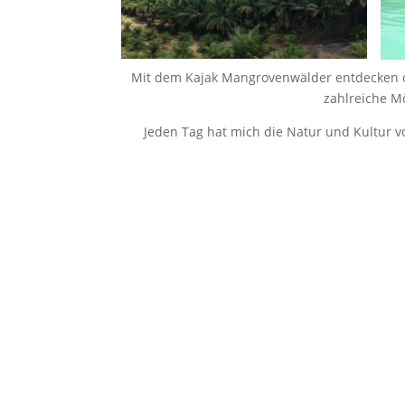
Mit dem Kajak Man­groven­wälder ent­deck­en 
zahlre­iche Mö
Jeden Tag hat mich die Natur und Kul­tur v