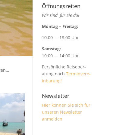
Öffnungszeiten
Wir sind für Sie da!
Mon­tag – Freitag:
10:00 — 18:00 Uhr
Sam­stag:
10:00 — 14:00 Uhr
Per­sön­liche Reise­ber­
agen…
atung nach
Ter­min­vere­
in­barung!
Newsletter
Hier kön­nen Sie sich für
unseren Newslet­ter
anmelden