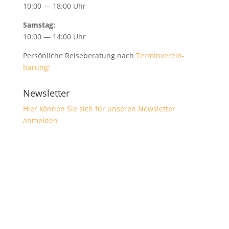
10:00 — 18:00 Uhr
Sam­stag:
10:00 — 14:00 Uhr
Per­sön­liche Reise­ber­atung nach
Ter­min­vere­in­
barung!
Newsletter
Hier kön­nen Sie sich für unseren Newslet­ter
anmelden