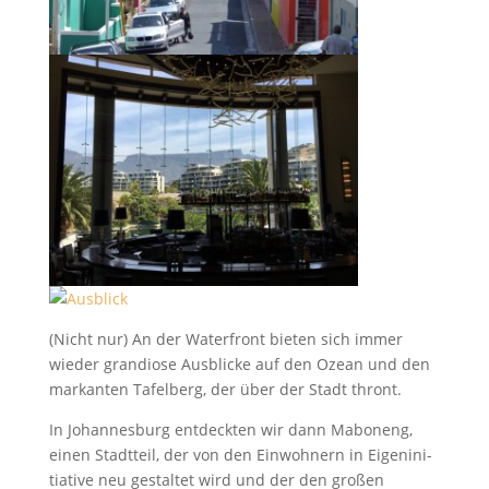
(Nicht nur) An der Water­front bieten sich immer
wieder grandiose Aus­blicke auf den Ozean und den
markan­ten Tafel­berg, der über der Stadt thront.
In Johan­nes­burg ent­deck­ten wir dann Mabo­neng,
einen Stadt­teil, der von den Ein­wohn­ern in Eigenini­
tia­tive neu gestal­tet wird und der den großen