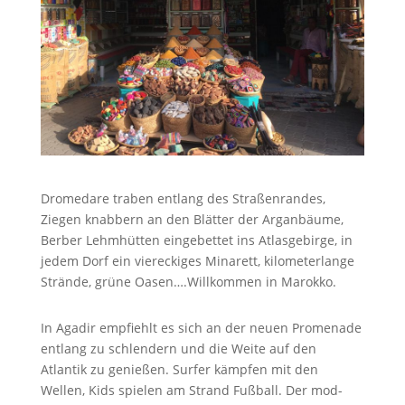
Drom­e­dare tra­ben ent­lang des Straßen­ran­des,
Ziegen knab­bern an den Blät­ter der Argan­bäume,
Berber Lehmhüt­ten einge­bet­tet ins Atlas­ge­birge, in
jedem Dorf ein viereck­iges Minarett, kilo­me­ter­lange
Strände, grüne Oasen….Willkommen in Marokko.
In Agadir emp­fiehlt es sich an der neuen Prom­e­nade
ent­lang zu schlen­dern und die Weite auf den
Atlantik zu genießen. Surfer kämpfen mit den
Wellen, Kids spie­len am Strand Fußball. Der mod­