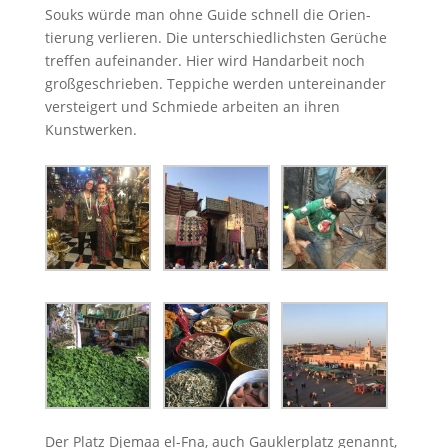
Souks würde man ohne Guide schnell die Ori­en­
tierung ver­lieren. Die unter­schiedlich­sten Gerüche
tre­f­fen aufeinan­der. Hier wird Han­dar­beit noch
großgeschrieben. Tep­piche wer­den untere­inan­der
ver­steigert und Schmiede arbeit­en an ihren
Kunstwerken.
Der Platz Dje­maa el-Fna, auch Gauk­ler­platz genan­nt,