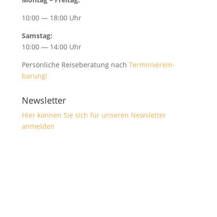
10:00 — 18:00 Uhr
Sam­stag:
10:00 — 14:00 Uhr
Per­sön­liche Reise­ber­atung nach
Ter­min­vere­in­
barung!
Newsletter
Hier kön­nen Sie sich für unseren Newslet­ter
anmelden