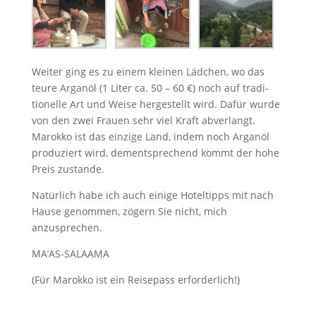
Weit­er ging es zu einem kleinen Läd­chen, wo das
teure Arganöl (1 Liter ca. 50 – 60 €) noch auf tra­di­
tionelle Art und Weise hergestellt wird. Dafür wurde
von den zwei Frauen sehr viel Kraft abver­langt.
Marokko ist das einzige Land, indem noch Arganöl
pro­duziert wird, dementsprechend kommt der hohe
Preis zustande.
Natür­lich habe ich auch einige Hoteltipps mit nach
Hause genom­men, zögern Sie nicht, mich
anzusprechen.
MA’AS-SALAAMA
(Für Marokko ist ein Reisep­a­ss erforderlich!)