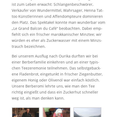
ist zum Leben erwacht: Schlangenbeschwör­er,
Verkäufer von Wun­der­mit­tel, Wahrsager, Hen­na Tat­
too Kün­st­lerin­nen und Affendomp­teure dominieren
den Platz. Das Spek­takel kon­nte man wun­der­bar vom
„Le Grand Bal­con du Café“ beobacht­en. Dabei emp­
fiehlt sich ein frisch­er marokkanis­ch­er Minz­tee; wir
wür­den es eher als Zuck­er­wass­er mit einem Minzs­
trauch bezeichnen.
Bei unserem Aus­flug nach Ouri­ka durften wir bei
ein­er Berber­fam­i­lie einkehren und an ein­er typ­is­
chen Teez­er­e­monie teil­nehmen. Das selb­st­ge­back­
ene Fladen­brot, einge­tunkt in frisch­er Ziegen­but­ter,
eigen­em Honig oder Olivenöl war ein­fach köstlich.
Unsere Berbero­mi lehrte uns, wie man den Tee
richtig eingießt und dass ein Zuck­er­hut schneller
weg ist, als man denken kann.