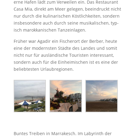
erne Hafen lädt zum Ver­weilen ein. Das Restau­rant
Casa Mia, direkt am Meer gele­gen, beein­druckt nicht
nur durch die kuli­nar­ischen Köstlichkeit­en, son­dern
ins­beson­dere auch durch seine musikalis­chen, typ­
isch marokkanis­chen Tanzeinlagen.
Früher war Agadir ein Fis­cherort der Berber, heute
eine der mod­ern­sten Städte des Lan­des und somit
nicht nur für aus­ländis­che Touris­ten inter­es­sant,
son­dern auch für die Ein­heimis­chen ist es eine der
beliebtesten Urlaubregionen.
Buntes Treiben in Mar­rakesch. Im Labyrinth der