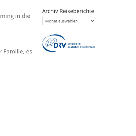
Archiv Reiseberichte
­ming in die
Archiv
Reiseberichte
Fam­i­lie, es