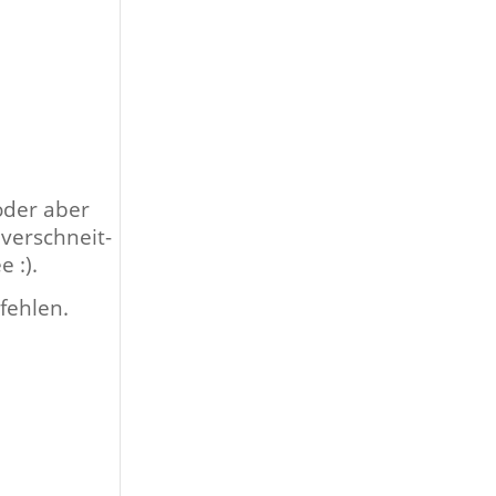
oder aber
ver­schneit­
e :).
 fehlen.