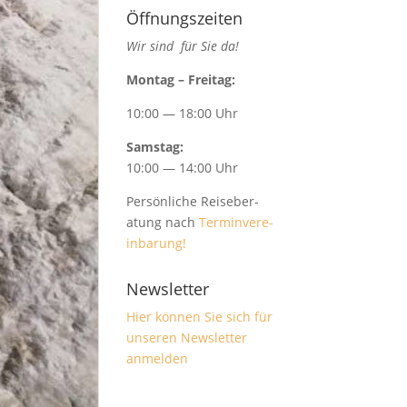
Öffnungszeiten
Wir sind für Sie da!
Mon­tag – Freitag:
10:00 — 18:00 Uhr
Sam­stag:
10:00 — 14:00 Uhr
Per­sön­liche Reise­ber­
atung nach
Ter­min­vere­
in­barung!
Newsletter
Hier kön­nen Sie sich für
unseren Newslet­ter
anmelden