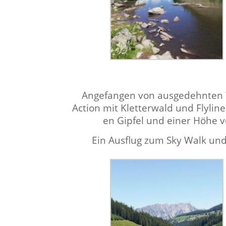
Ange­fan­gen von aus­gedehn­ten
Action mit Klet­ter­wald und Fly­lin
en Gipfel und ein­er Höhe 
Ein Aus­flug zum Sky Walk und 