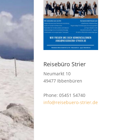
Reisebüro Strier
Neumarkt 10
49477 Ibbenbüren
Phone: 05451 54740
info@reisebuero-strier.de