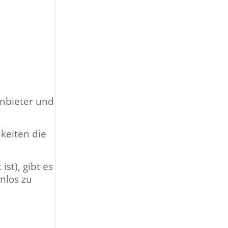
nbi­eter und
keit­en die
ist), gibt es
n­los zu