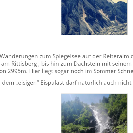
 Wan­derun­gen zum Spiegelsee auf der Reit­eralm 
e am Rit­tis­berg , bis hin zum Dachstein mit seinem 
von 2995m. Hier liegt sog­ar noch im Som­mer Schne
dem „eisi­gen“ Eis­palast darf natür­lich auch nicht