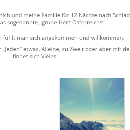
mich und meine Fam­i­lie für 12 Nächte nach Schlad
das soge­nan­nte „grüne Herz Österreichs“.
n fühlt man sich angekom­men und willkommen.
r „Jeden“ etwas. Alleine, zu Zweit oder aber mit der 
find­et sich Vieles.