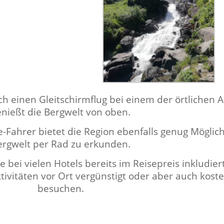
h einen Gleitschirm­flug bei einem der örtlichen A
enießt die Berg­welt von oben.
ke-Fahrer bietet die Region eben­falls genug Möglich
erg­welt per Rad zu erkunden.
bei vie­len Hotels bere­its im Reisepreis inkludiert 
ktiv­itäten vor Ort vergün­stigt oder aber auch koste
besuchen.