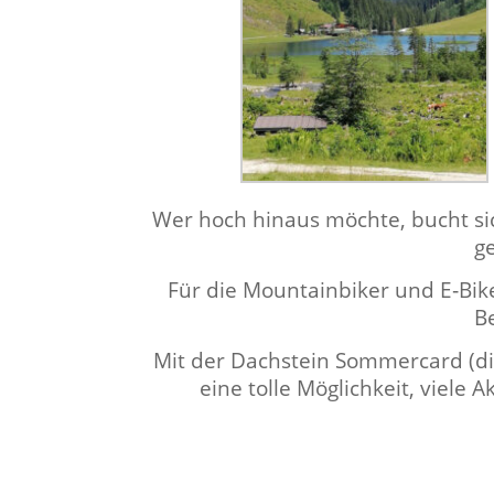
Wer hoch hin­aus möchte, bucht sic
g
Für die Moun­tain­bik­er und E‑Bi
B
Mit der Dachstein Som­mer­card (die 
eine tolle Möglichkeit, viele A